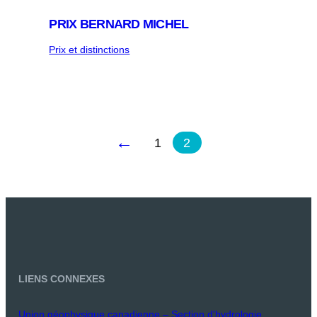
PRIX ​​BERNARD MICHEL
Prix et distinctions
←
1
2
LIENS CONNEXES
Union géophysique canadienne – Section d'hydrologie