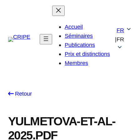
Skip
to
content
Accueil
FR
Séminaires
|
FR
Publications
Prix et distinctions
Membres
Retour
YULMETOVA-ET-AL-
2025.PDF