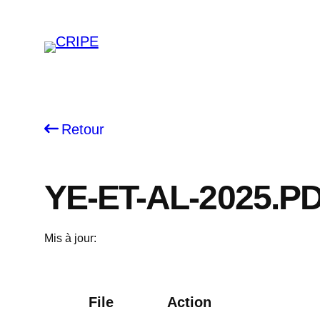
Skip
to
content
Retour
YE-ET-AL-2025.P
Mis à jour:
File
Action