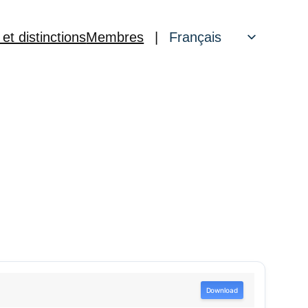
 et distinctions
Membres
|
Français
English
Download