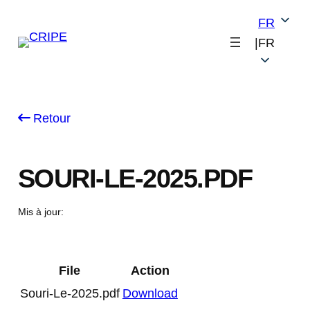
Skip
FR
to
|
FR
content
Retour
SOURI-LE-2025.PDF
Mis à jour:
File
Action
Souri-Le-2025.pdf
Download