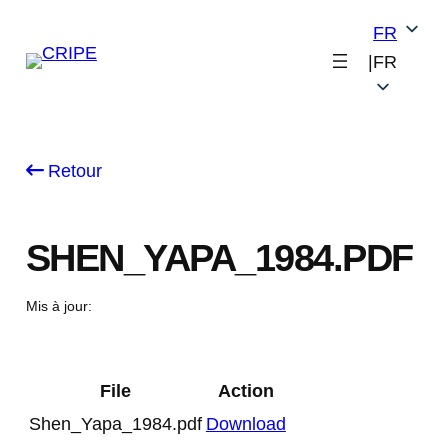
Skip
FR
to
|
FR
content
Retour
SHEN_YAPA_1984.PDF
Mis à jour:
File
Action
Shen_Yapa_1984.pdf
Download