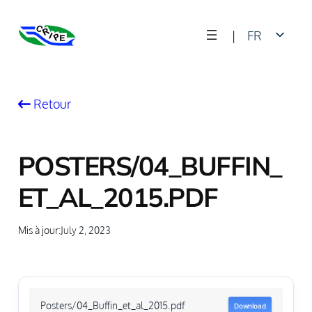
Skip
|
FR
to
content
EN
Retour
POSTERS/04_BUFFIN_
ET_AL_2015.PDF
Mis à jour:
July 2, 2023
Posters/04_Buffin_et_al_2015.pdf
Download