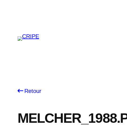
Skip
to
content
Retour
MELCHER_1988.