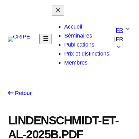
Skip
to
content
Accueil
FR
Séminaires
|
FR
Publications
Prix et distinctions
Membres
Retour
LINDENSCHMIDT-ET-
AL-2025B.PDF