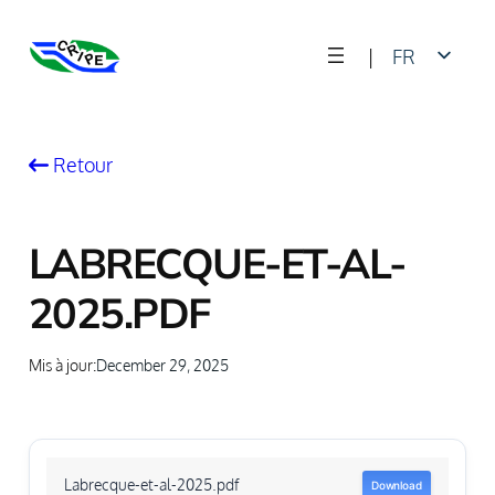
Skip
|
FR
to
content
EN
Retour
LABRECQUE-ET-AL-
2025.PDF
Mis à jour:
December 29, 2025
Labrecque-et-al-2025.pdf
Download