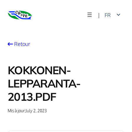
Skip
|
FR
to
content
EN
Retour
KOKKONEN-
LEPPARANTA-
2013.PDF
Mis à jour:
July 2, 2023