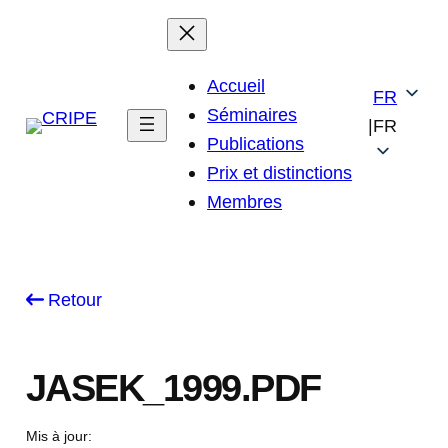
Skip
to
content
Accueil
FR
Séminaires
|
FR
Publications
Prix et distinctions
Membres
Retour
JASEK_1999.PDF
Mis à jour: