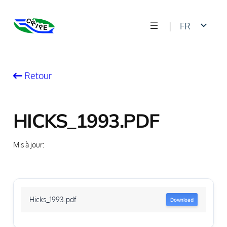
Skip
|
FR
to
content
EN
Retour
HICKS_1993.PDF
Mis à jour:
Hicks_1993.pdf
Download