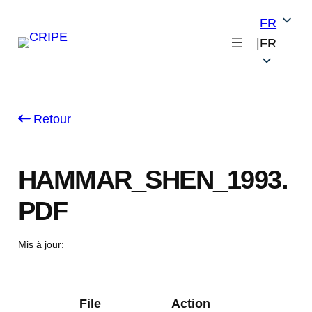
Skip
FR
to
|
FR
content
Retour
HAMMAR_SHEN_1993.
PDF
Mis à jour:
File
Action