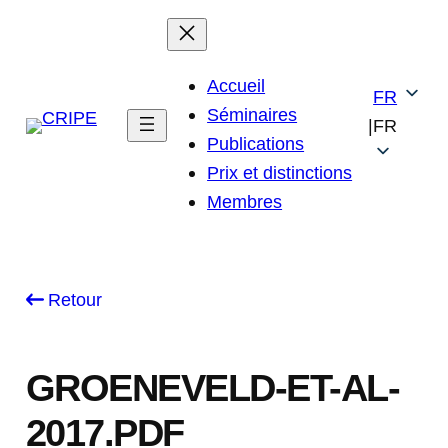
Skip
to
content
Accueil
FR
Séminaires
|
FR
Publications
Prix et distinctions
Membres
Retour
GROENEVELD-ET-AL-
2017.PDF