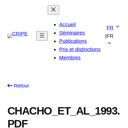
Skip
to
content
Accueil
FR
Séminaires
|
FR
Publications
Prix et distinctions
Membres
Retour
CHACHO_ET_AL_1993.
PDF