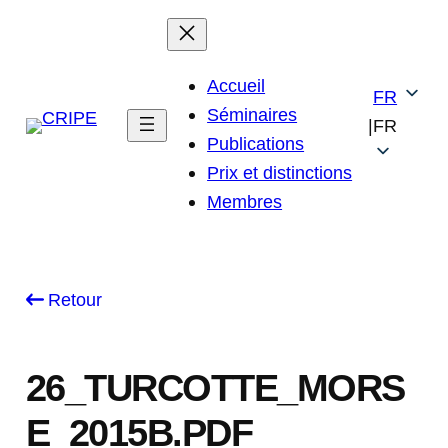
Skip
to
content
Accueil
FR
Séminaires
|
FR
Publications
Prix et distinctions
Membres
Retour
26_TURCOTTE_MORS
E_2015B.PDF