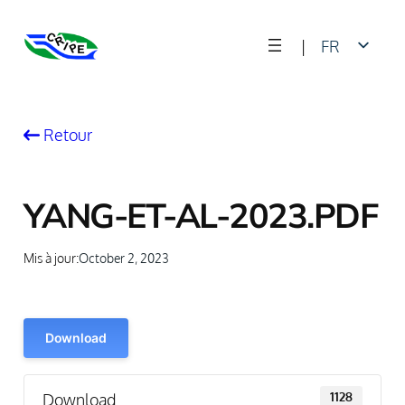
Skip
|
FR
to
content
EN
Retour
YANG-ET-AL-2023.PDF
Mis à jour:
October 2, 2023
Download
Download
1128