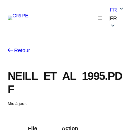
Skip
FR
to
|
FR
content
Retour
NEILL_ET_AL_1995.PD
F
Mis à jour:
File
Action