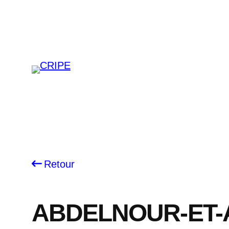
Skip
to
content
Retour
ABDELNOUR-ET-A