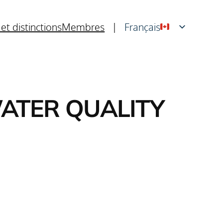
 et distinctions
Membres
|
Français
English
ATER QUALITY