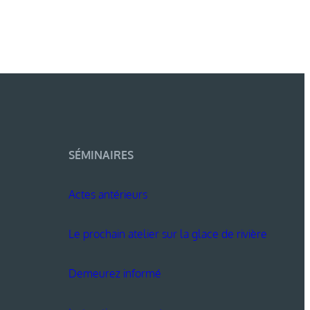
SÉMINAIRES
Actes antérieurs
Le prochain atelier sur la glace de rivière
Demeurez informé