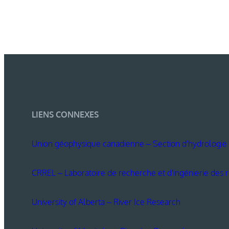
LIENS CONNEXES
Union géophysique canadienne – Section d'hydrologie
CRREL – Laboratoire de recherche et d'ingénierie des r
University of Alberta – River Ice Research