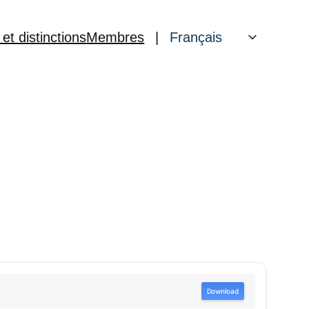
 et distinctions
Membres
|
Français
English
Download