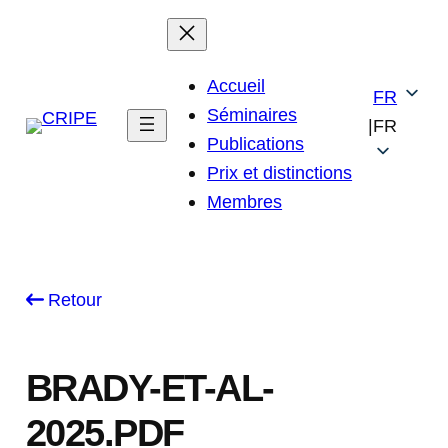
Skip
to
content
Accueil
FR
Séminaires
|
FR
Publications
Prix et distinctions
Membres
Retour
BRADY-ET-AL-
2025.PDF